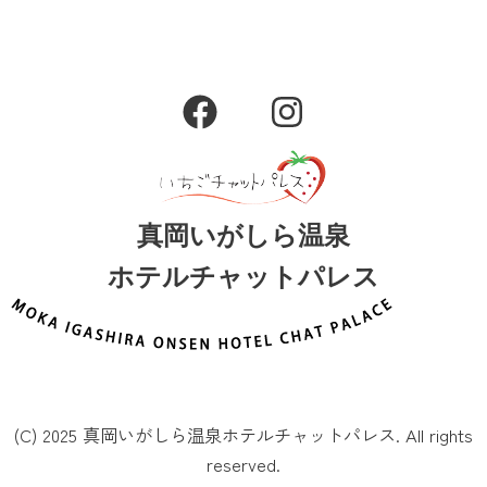
F
I
a
n
c
s
e
t
b
a
真岡いがしら温泉
o
g
ホテルチャットパレス
o
r
k
a
m
(C) 2025 真岡いがしら温泉ホテルチャットパレス. All rights
reserved.