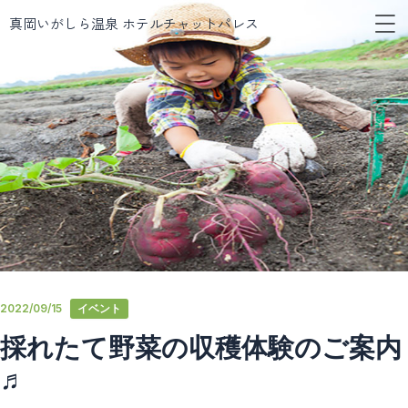
メ
内
真岡いがしら温泉 ホテルチャットパレス
ニ
容
ュ
を
ー
ス
キ
ッ
プ
2022/09/15
イベント
採れたて野菜の収穫体験のご案内
♬