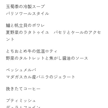
玉蜀黍の冷製スープ
パリソワールスタイル
鱸と帆立貝のポワレ
夏野菜のラタトゥイユ パセリとケールのアクセ
ント
とちおとめ牛の低温ロティ
野菜のタルトレットと焦がし醤油のソース
ペッシュメルバ
マダガスカル産バニラのジェラート
挽きたてコーヒー
プティミッシュ
デュラムファイン