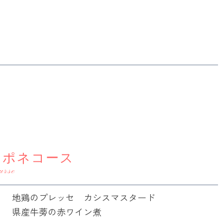
ャポネコース
urse
地鶏のプレッセ カシスマスタード
県産牛蒡の赤ワイン煮