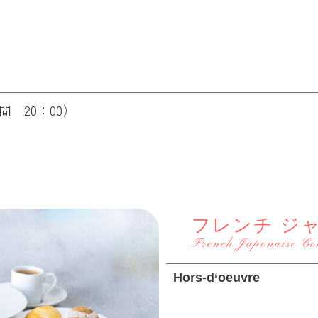
間 20：00）
フレンチ ジ
French Japonaise Co
Hors-d‘oeuvre