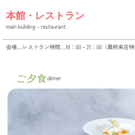
本館・レストラン
main building – restaurant
会場…レストラン
時間…18：00－21：00（最終来店時
ご夕食
dinner