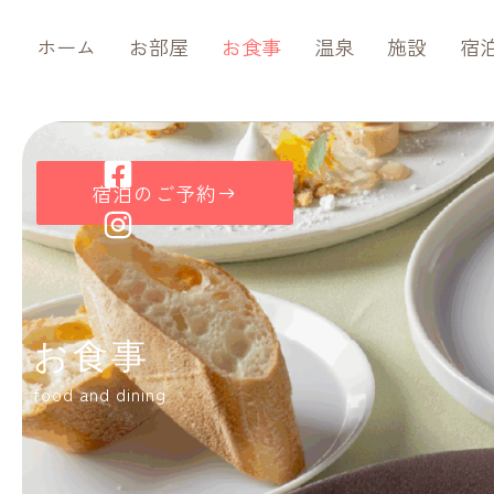
内
ホーム
お部屋
お食事
温泉
施設
宿
容
を
ス
キ
ッ
宿泊のご予約
プ
お食事
food and dining