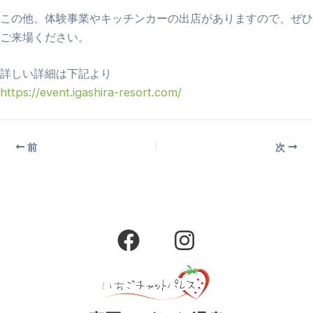
この他、体験事業やキッチンカーの出店がありますので、ぜひ
ご来場ください。
詳しい詳細は下記より
https://event.igashira-resort.com/
前
次
F
I
a
n
c
s
e
t