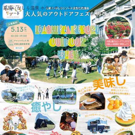
メ
内
真岡いがしら温泉 ホテルチャットパレス
ニ
容
ュ
を
ー
ス
キ
ッ
プ