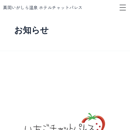
メ
内
真岡いがしら温泉 ホテルチャットパレス
ニ
容
ュ
を
ー
ス
お知らせ
キ
ッ
プ