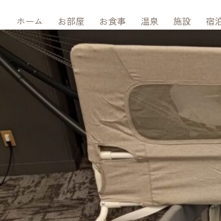
内
ホーム
お部屋
お食事
温泉
施設
宿
容
を
ス
キ
ッ
プ