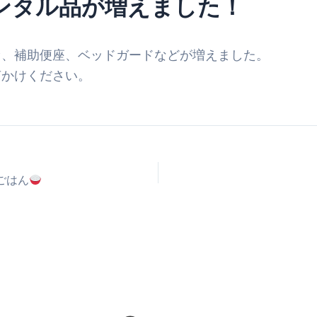
ンタル品が増えました！
ァ、補助便座、ベッドガードなどが増えました。
声かけください。
。
ごはん
と最高の夏の始まり
F
I