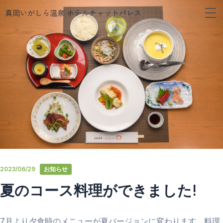
メ
内
真岡いがしら温泉 ホテルチャットパレス
ニ
容
ュ
を
ー
ス
キ
ッ
プ
2023/06/29
お知らせ
夏のコース料理ができました!
7月より夕食時のメニューが夏バージョンに変わります。料理