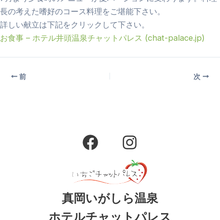
長の考えた嗜好のコース料理をご堪能下さい。
詳しい献立は下記をクリックして下さい。
お食事 – ホテル井頭温泉チャットパレス (chat-palace.jp)
前
次
F
I
a
n
c
s
e
t
b
a
真岡いがしら温泉
o
g
ホテルチャットパレス