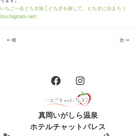
いちご一会とちぎ旅 | とちぎを旅して、とちぎに泊まろう
(tochigitabi.net)
前
次
F
I
a
n
c
s
e
t
b
a
真岡いがしら温泉
o
g
ホテルチャットパレス
o
r