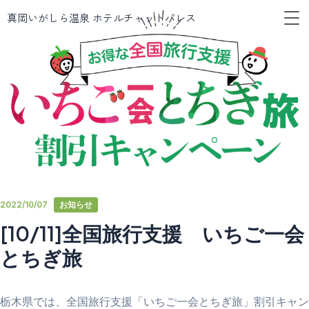
メ
内
真岡いがしら温泉 ホテルチャットパレス
ニ
容
ュ
を
ー
ス
キ
ッ
プ
2022/10/07
お知らせ
[10/11]全国旅行支援 いちご一会
とちぎ旅
栃木県では、全国旅行支援「いちご一会とちぎ旅」割引キャン