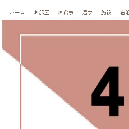
内
ホーム
お部屋
お食事
温泉
施設
宿
容
を
ス
キ
ッ
プ