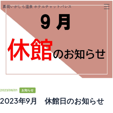
メ
内
真岡いがしら温泉 ホテルチャットパレス
ニ
容
ュ
を
ー
ス
キ
ッ
プ
2023/06/01
お知らせ
2023年9月 休館日のお知らせ