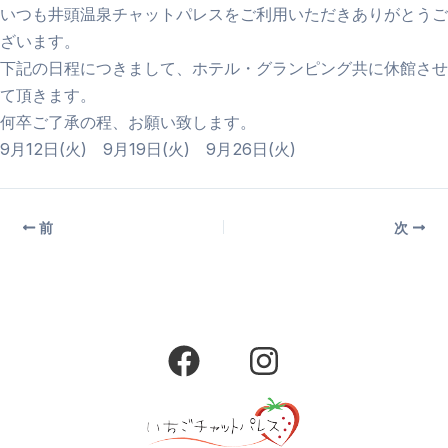
いつも井頭温泉チャットパレスをご利用いただきありがとうご
ざいます。
下記の日程につきまして、ホテル・グランピング共に休館させ
て頂きます。
何卒ご了承の程、お願い致します。
9月12日(火) 9月19日(火) 9月26日(火)
前
次
F
I
a
n
c
s
e
t