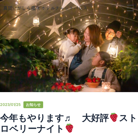
メ
内
真岡いがしら温泉 ホテルチャットパレス
ニ
容
ュ
を
ー
ス
キ
ッ
プ
2023/01/25
お知らせ
今年もやります♬ 大好評
スト
ロベリーナイト