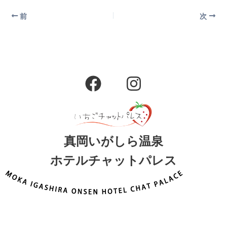
前
次
F
I
a
n
c
s
e
t
b
a
真岡いがしら温泉
o
g
ホテルチャットパレス
o
r
k
a
m