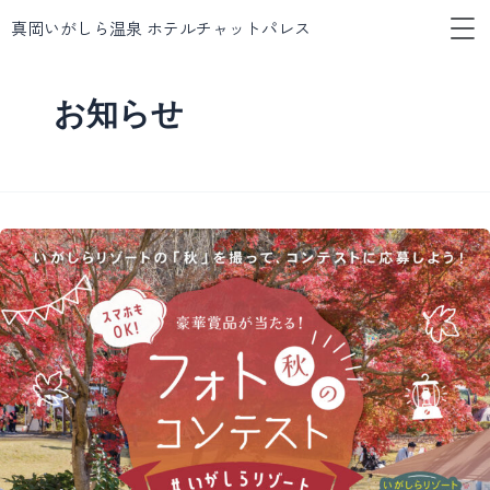
メ
内
真岡いがしら温泉 ホテルチャットパレス
ニ
容
ュ
を
ー
ス
お知らせ
キ
ッ
プ